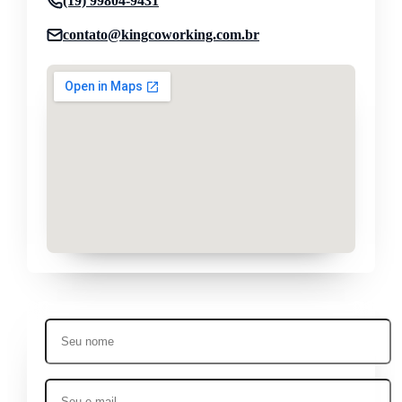
(19) 99804-9431
contato@kingcoworking.com.br