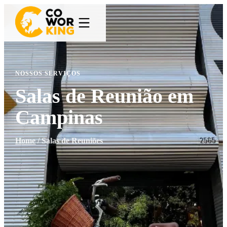
NOSSOS SERVIÇOS
Salas de Reunião em
Campinas
Home
/
Salas de Reuniões