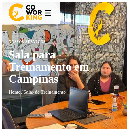
NOSSOS SERVIÇOS
Sala para
Treinamento em
Campinas
Home
/
Salas de Treinamento